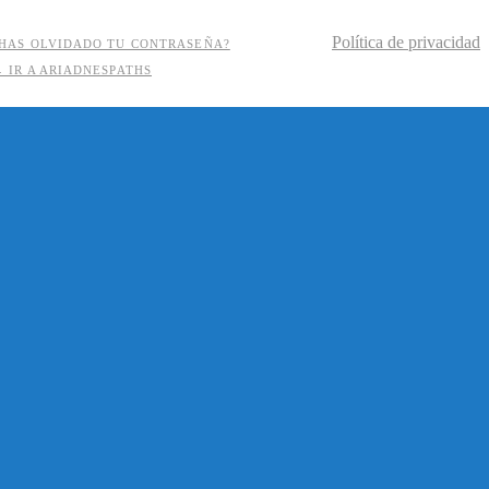
Política de privacidad
HAS OLVIDADO TU CONTRASEÑA?
 IR A ARIADNESPATHS